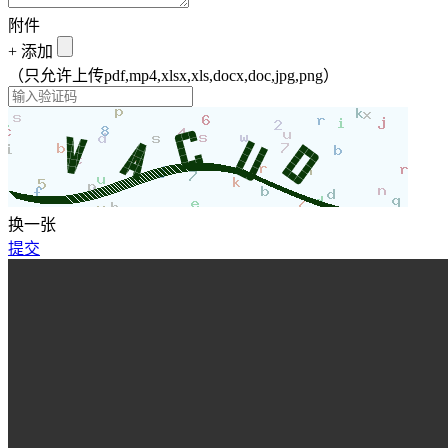
附件
+
添加
（只允许上传pdf,mp4,xlsx,xls,docx,doc,jpg,png）
换一张
提交