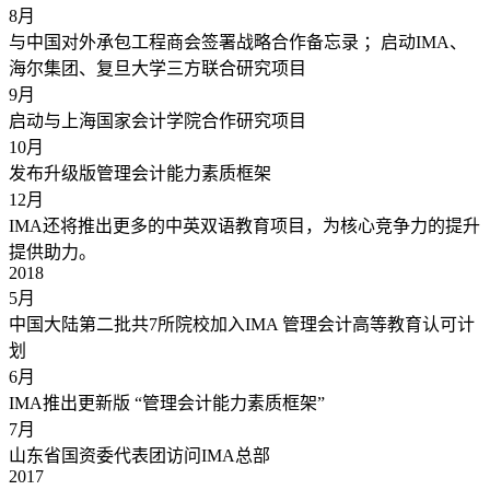
8
月
与中国对外承包工程商会签署战略合作备忘录 ；启动IMA、
海尔集团、复旦大学三方联合研究项目
9
月
启动与上海国家会计学院合作研究项目
10
月
发布升级版管理会计能力素质框架
12
月
IMA还将推出更多的中英双语教育项目，为核心竞争力的提升
提供助力。
2018
5
月
中国大陆第二批共7所院校加入IMA 管理会计高等教育认可计
划
6
月
IMA推出更新版 “管理会计能力素质框架”
7
月
山东省国资委代表团访问IMA总部
2017