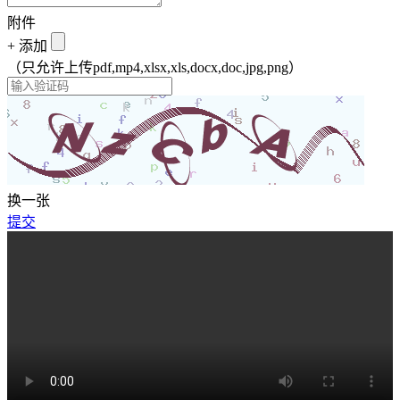
附件
+
添加
（只允许上传pdf,mp4,xlsx,xls,docx,doc,jpg,png）
换一张
提交