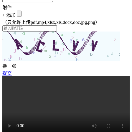
附件
+
添加
（只允许上传pdf,mp4,xlsx,xls,docx,doc,jpg,png）
换一张
提交