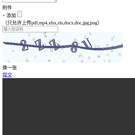
附件
+
添加
（只允许上传pdf,mp4,xlsx,xls,docx,doc,jpg,png）
换一张
提交