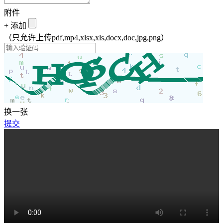
附件
+
添加
（只允许上传pdf,mp4,xlsx,xls,docx,doc,jpg,png）
换一张
提交