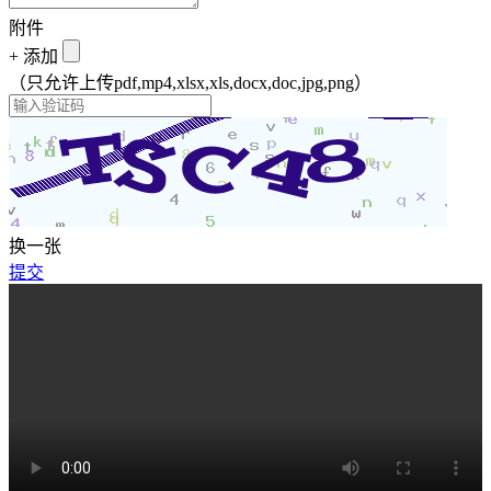
附件
+
添加
（只允许上传pdf,mp4,xlsx,xls,docx,doc,jpg,png）
换一张
提交