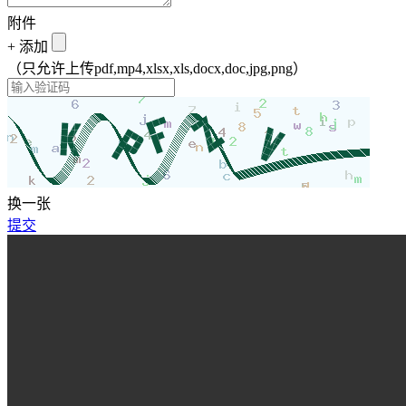
附件
+
添加
（只允许上传pdf,mp4,xlsx,xls,docx,doc,jpg,png）
换一张
提交