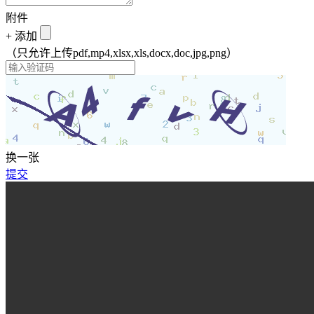
附件
+
添加
（只允许上传pdf,mp4,xlsx,xls,docx,doc,jpg,png）
换一张
提交