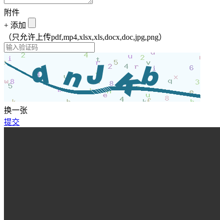
附件
+
添加
（只允许上传pdf,mp4,xlsx,xls,docx,doc,jpg,png）
换一张
提交