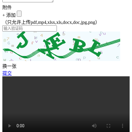
附件
+
添加
（只允许上传pdf,mp4,xlsx,xls,docx,doc,jpg,png）
换一张
提交