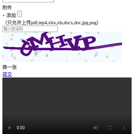
附件
+
添加
（只允许上传pdf,mp4,xlsx,xls,docx,doc,jpg,png）
换一张
提交