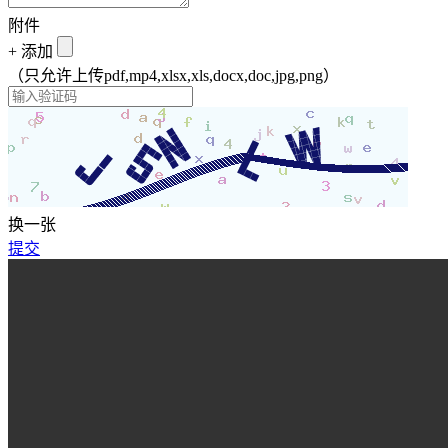
附件
+
添加
（只允许上传pdf,mp4,xlsx,xls,docx,doc,jpg,png）
换一张
提交