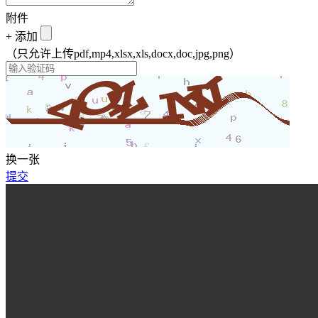
附件
+
添加
（只允许上传pdf,mp4,xlsx,xls,docx,doc,jpg,png）
换一张
提交