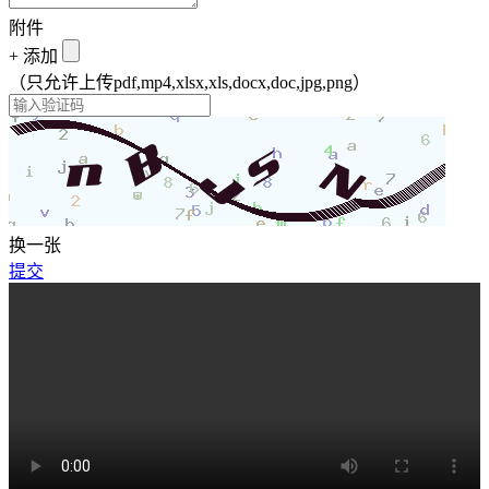
附件
+
添加
（只允许上传pdf,mp4,xlsx,xls,docx,doc,jpg,png）
换一张
提交