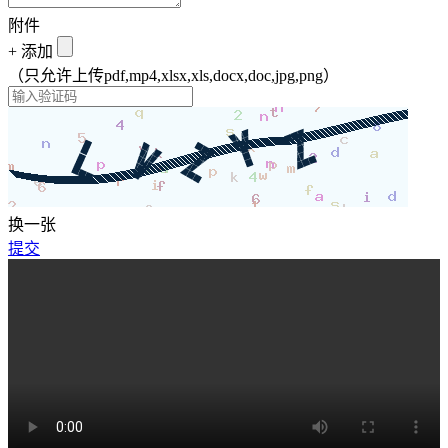
附件
+
添加
（只允许上传pdf,mp4,xlsx,xls,docx,doc,jpg,png）
换一张
提交