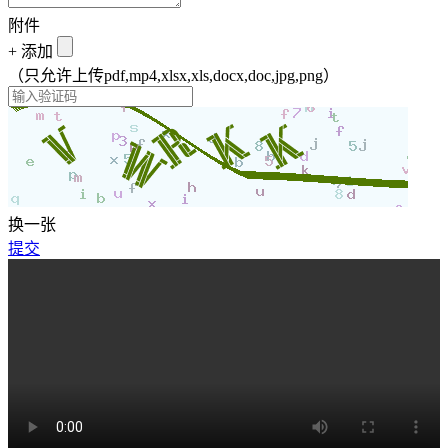
附件
+
添加
（只允许上传pdf,mp4,xlsx,xls,docx,doc,jpg,png）
换一张
提交