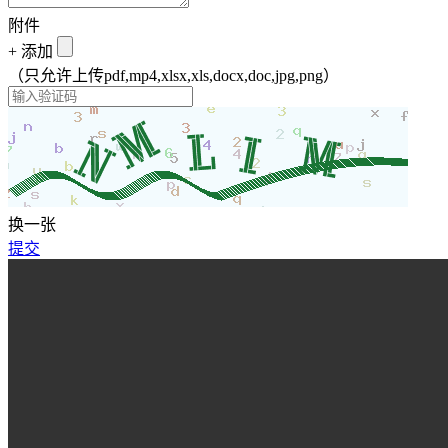
附件
+
添加
（只允许上传pdf,mp4,xlsx,xls,docx,doc,jpg,png）
换一张
提交