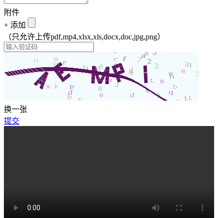
附件
+
添加
（只允许上传pdf,mp4,xlsx,xls,docx,doc,jpg,png）
换一张
提交