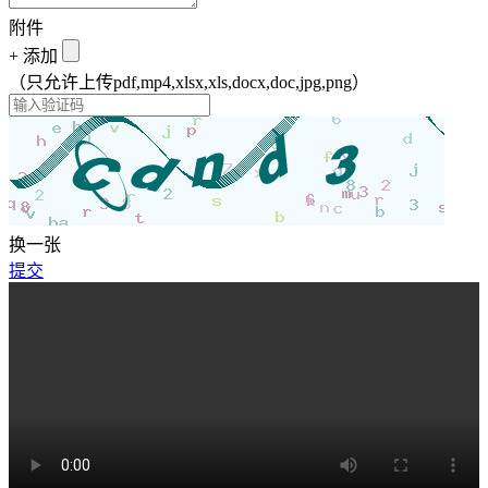
附件
+
添加
（只允许上传pdf,mp4,xlsx,xls,docx,doc,jpg,png）
换一张
提交