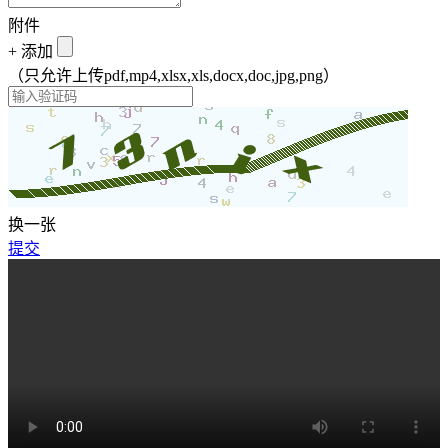
附件
+
添加
（只允许上传pdf,mp4,xlsx,xls,docx,doc,jpg,png）
换一张
提交