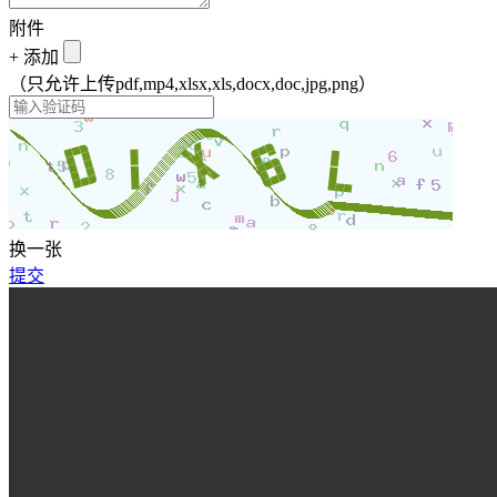
附件
+
添加
（只允许上传pdf,mp4,xlsx,xls,docx,doc,jpg,png）
换一张
提交