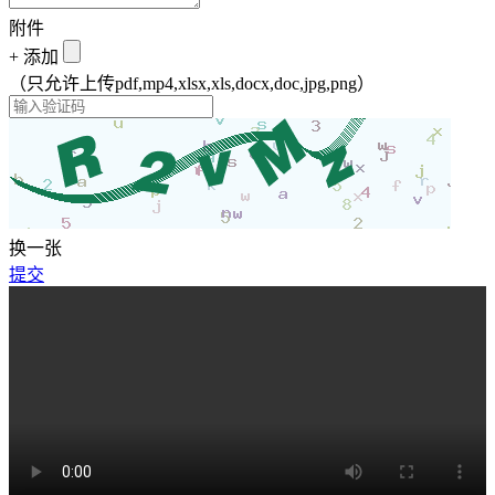
附件
+
添加
（只允许上传pdf,mp4,xlsx,xls,docx,doc,jpg,png）
换一张
提交