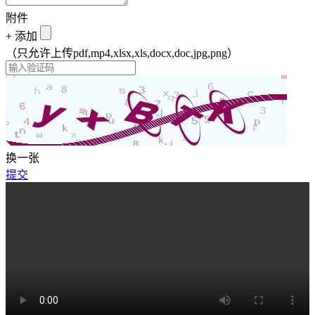
附件
+
添加
（只允许上传pdf,mp4,xlsx,xls,docx,doc,jpg,png）
换一张
提交