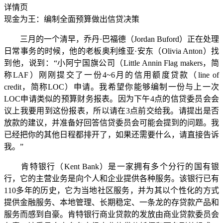
详情页
现金为王：编制全面预算做出信贷决策
三月的一个清早，乔丹·巴福德（Jordan Buford）正在处理
日常事务的时候，他的老板奥利维亚·安东（Olivia Anton）找
到他，说到：“小阿宁国旗公司（Little Annin Flag makers，简
称LAF）刚刚提交了一份4~6月的信用额度贷款（line of
credit，简称LOC）申请。我希望你能够编制一份与上一次
LOC申请类似的预算财务报表。因为下午4点的信贷委员会会
议上我要用到这份报表，所以请在3点前交给我。请提出是否
放款的建议，并准备好回答信贷委员会可能会提到的问题。我
已经把你的其他日程都排开了，如果还需要什么，请直接告诉
我。”
肯特银行（Kent Bank）是一家拥有多个分行的国有银
行，它的主营业务是向个人和企业提供各种服务。该银行已有
110多年的历史，它为当地社区服务，并为其以个性化的方式
提供金融服务、本地管理、长期稳定、一条龙的存贷款产品和
服务而感到自豪。肯特银行商业贷款的发放由商业贷款委员会