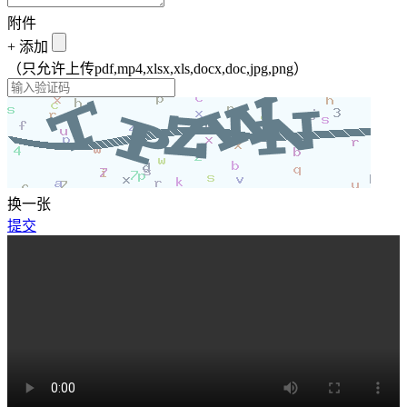
附件
+
添加
（只允许上传pdf,mp4,xlsx,xls,docx,doc,jpg,png）
换一张
提交