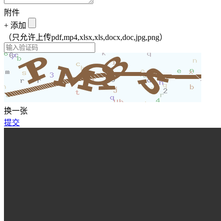
附件
+
添加
（只允许上传pdf,mp4,xlsx,xls,docx,doc,jpg,png）
换一张
提交