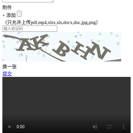
附件
+
添加
（只允许上传pdf,mp4,xlsx,xls,docx,doc,jpg,png）
换一张
提交