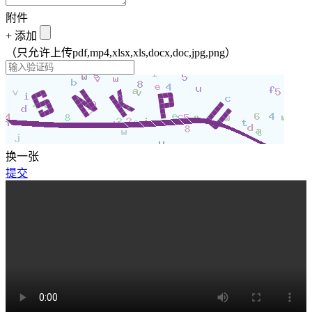
附件
+
添加
（只允许上传pdf,mp4,xlsx,xls,docx,doc,jpg,png）
换一张
提交