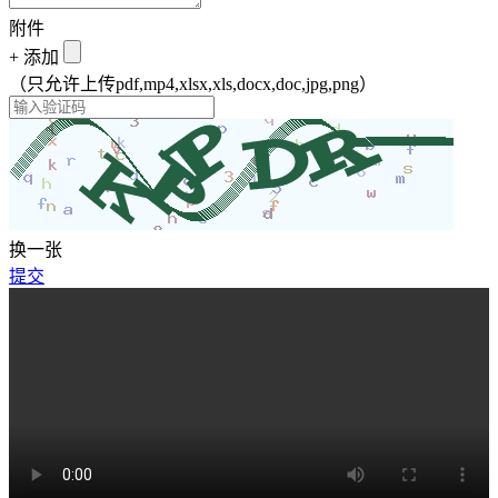
附件
+
添加
（只允许上传pdf,mp4,xlsx,xls,docx,doc,jpg,png）
换一张
提交