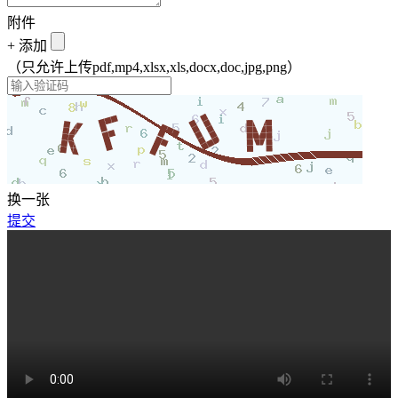
附件
+
添加
（只允许上传pdf,mp4,xlsx,xls,docx,doc,jpg,png）
换一张
提交