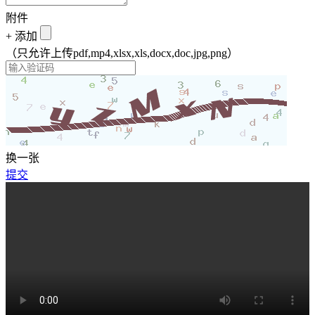
附件
+
添加
（只允许上传pdf,mp4,xlsx,xls,docx,doc,jpg,png）
换一张
提交