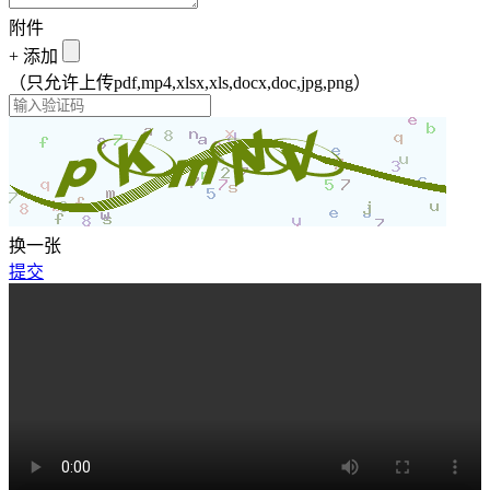
附件
+
添加
（只允许上传pdf,mp4,xlsx,xls,docx,doc,jpg,png）
换一张
提交