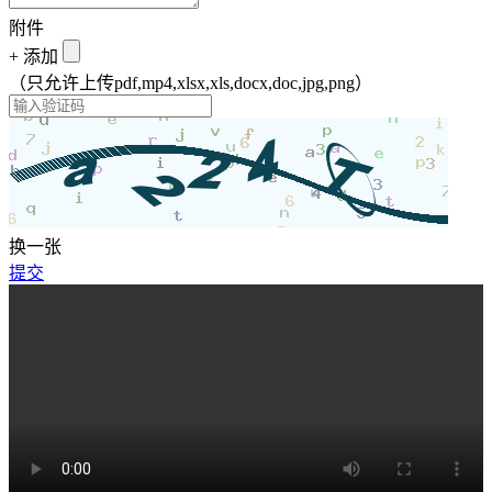
附件
+
添加
（只允许上传pdf,mp4,xlsx,xls,docx,doc,jpg,png）
换一张
提交