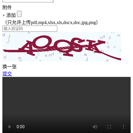
附件
+
添加
（只允许上传pdf,mp4,xlsx,xls,docx,doc,jpg,png）
换一张
提交