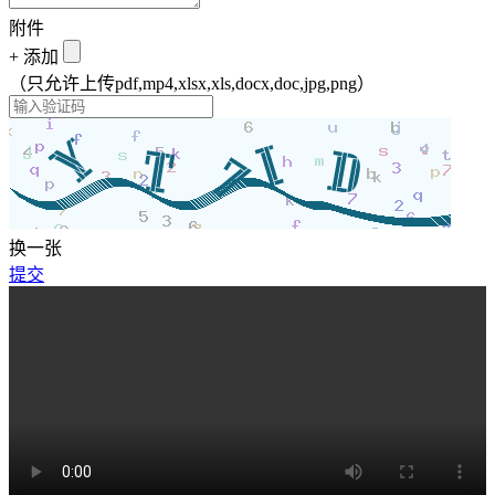
附件
+
添加
（只允许上传pdf,mp4,xlsx,xls,docx,doc,jpg,png）
换一张
提交