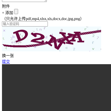
附件
+
添加
（只允许上传pdf,mp4,xlsx,xls,docx,doc,jpg,png）
换一张
提交