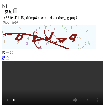
附件
+
添加
（只允许上传pdf,mp4,xlsx,xls,docx,doc,jpg,png）
换一张
提交