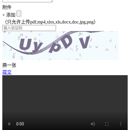
附件
+
添加
（只允许上传pdf,mp4,xlsx,xls,docx,doc,jpg,png）
换一张
提交