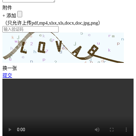
附件
+
添加
（只允许上传pdf,mp4,xlsx,xls,docx,doc,jpg,png）
换一张
提交