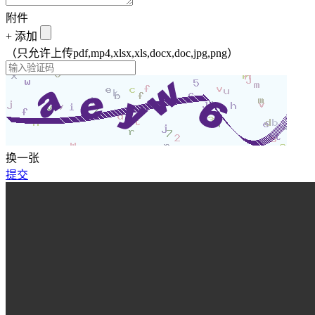
附件
+
添加
（只允许上传pdf,mp4,xlsx,xls,docx,doc,jpg,png）
换一张
提交