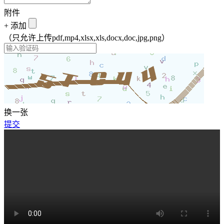
附件
+
添加
（只允许上传pdf,mp4,xlsx,xls,docx,doc,jpg,png）
换一张
提交