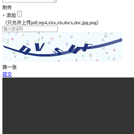
附件
+
添加
（只允许上传pdf,mp4,xlsx,xls,docx,doc,jpg,png）
换一张
提交