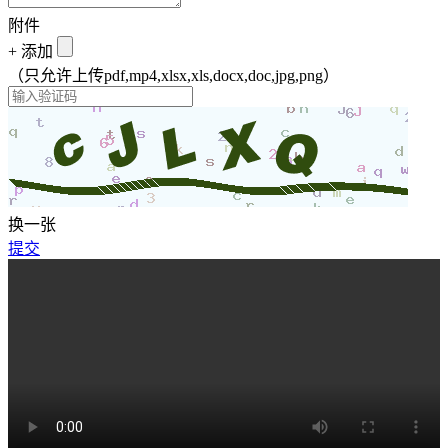
附件
+
添加
（只允许上传pdf,mp4,xlsx,xls,docx,doc,jpg,png）
换一张
提交